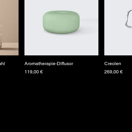
ahl
Aromatherapie-Diffusor
Creolen
Preis
Preis
119,00 €
269,00 €
s Phoen
s Phoen