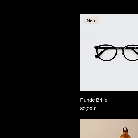
Neu
Runde Brille
Preis
80,00 €