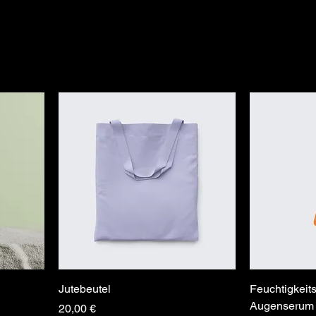
Jutebeutel
Feuchtigkei
Augenserum -
Preis
20,00 €