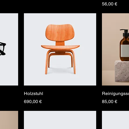
Preis
56,00 €
Holzstuhl
Reinigungs
Preis
Preis
690,00 €
85,00 €