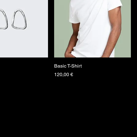
Basic T-Shirt
Preis
120,00 €
ix Art
ix Art