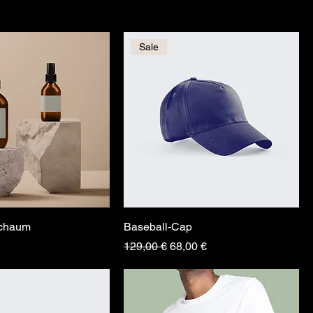
Sale
schaum
Baseball-Cap
Standardpreis
Sale-Preis
129,00 €
68,00 €