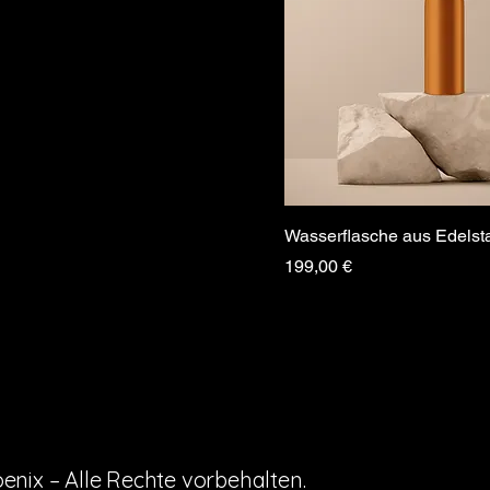
Wasserflasche aus Edelst
Preis
199,00 €
Magnu
Magnu
nix – Alle Rechte vorbehalten.