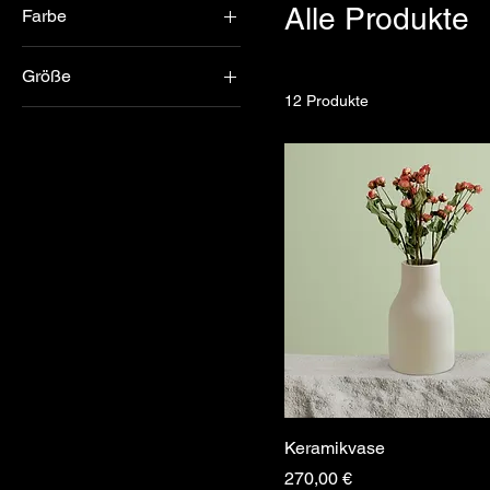
Alle Produkte
Farbe
Größe
12 Produkte
100 ml
150 ml
250 ml
500 ml
L
M
S
XL
Keramikvase
Preis
270,00 €