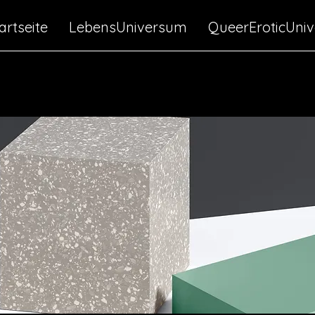
artseite
LebensUniversum
QueerEroticUni