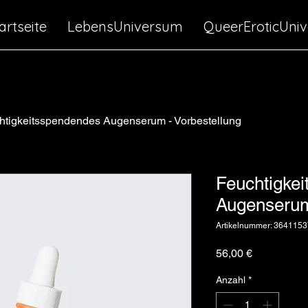
artseite
LebensUniversum
QueerEroticUni
htigkeitsspendendes Augenserum - Vorbestellung
Feuchtigke
Augenserum
Artikelnummer: 364115
Preis
56,00 €
Anzahl
*