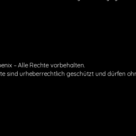
Magnu
Magnu
nix – Alle Rechte vorbehalten.
alte sind urheberrechtlich geschützt und dürfen 