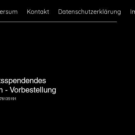
versum
Kontakt
Datenschutzerklärung
I
itsspendendes
 - Vorbestellung
376135191