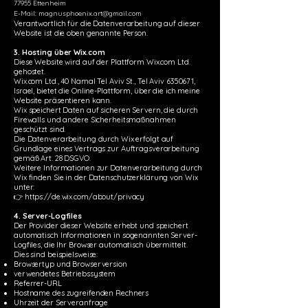
77955 Ettenheim
E-Mail:
magnusphoenix.art@gmail.com
Verantwortlich für die Datenverarbeitung auf dieser
Website ist die oben genannte Person.
3. Hosting über Wix.com
Diese Website wird auf der Plattform Wix.com Ltd.
gehostet.
Wix.com Ltd., 40 Namal Tel Aviv St., Tel Aviv 6350671,
Israel, bietet die Online-Plattform, über die ich meine
Website präsentieren kann.
Wix speichert Daten auf sicheren Servern, die durch
Firewalls und andere Sicherheitsmaßnahmen
geschützt sind.
Die Datenverarbeitung durch Wix erfolgt auf
Grundlage eines Vertrags zur Auftragsverarbeitung
gemäß Art. 28 DSGVO.
Weitere Informationen zur Datenverarbeitung durch
Wix finden Sie in der Datenschutzerklärung von Wix
unter:
👉 https://de.wix.com/about/privacy
4. Server-Logfiles
Der Provider dieser Website erhebt und speichert
automatisch Informationen in sogenannten Server-
Logfiles, die Ihr Browser automatisch übermittelt.
Dies sind beispielsweise:
Browsertyp und Browserversion
verwendetes Betriebssystem
Referrer-URL
Hostname des zugreifenden Rechners
Uhrzeit der Serveranfrage