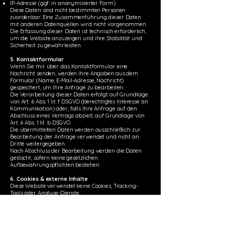
IP-Adresse (ggf. in anonymisierter Form)
Diese Daten sind nicht bestimmten Personen
zuordenbar. Eine Zusammenführung dieser Daten
mit anderen Datenquellen wird nicht vorgenommen.
Die Erfassung dieser Daten ist technisch erforderlich,
um die Website anzuzeigen und ihre Stabilität und
Sicherheit zu gewährleisten.
5. Kontaktformular
Wenn Sie mir über das Kontaktformular eine
Nachricht senden, werden Ihre Angaben aus dem
Formular (Name, E-Mail-Adresse, Nachricht)
gespeichert, um Ihre Anfrage zu bearbeiten.
Die Verarbeitung dieser Daten erfolgt auf Grundlage
von Art. 6 Abs. 1 lit. f DSGVO (berechtigtes Interesse an
Kommunikation) oder, falls Ihre Anfrage auf den
Abschluss eines Vertrags abzielt, auf Grundlage von
Art. 6 Abs. 1 lit. b DSGVO.
Die übermittelten Daten werden ausschließlich zur
Bearbeitung der Anfrage verwendet und nicht an
Dritte weitergegeben.
Nach Abschluss der Bearbeitung werden die Daten
gelöscht, sofern keine gesetzlichen
Aufbewahrungspflichten bestehen.
6. Cookies & externe Inhalte
Diese Website verwendet keine Cookies, Tracking-
Tools oder Analyse-Dienste.
Es werden keine externen Inhalte (z. B. Google Fonts,
YouTube, Social Media Plugins) eingebunden.
7. Ihre Rechte