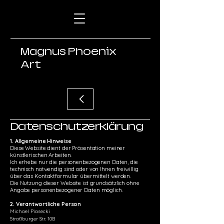
Magnus Phoenix
Art
Datenschutzerklärung
1. Allgemeine Hinweise
Diese Website dient der Präsentation meiner
künstlerischen Arbeiten.
Ich erhebe nur die personenbezogenen Daten, die
technisch notwendig sind oder von Ihnen freiwillig
über das Kontaktformular übermittelt werden.
Die Nutzung dieser Website ist grundsätzlich ohne
Angabe personenbezogener Daten möglich.
2. Verantwortliche Person
Michael Piasecki
Straßburger Str. 10B