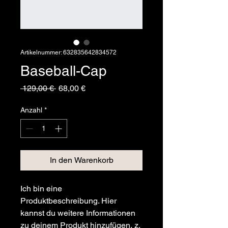
Artikelnummer: 632835642834572
Baseball-Cap
Standardpreis
Sale-
 129,00 € 
68,00 €
Preis
Anzahl
*
In den Warenkorb
Ich bin eine 
Produktbeschreibung. Hier 
kannst du weitere Informationen 
zu deinem Produkt hinzufügen, z. 