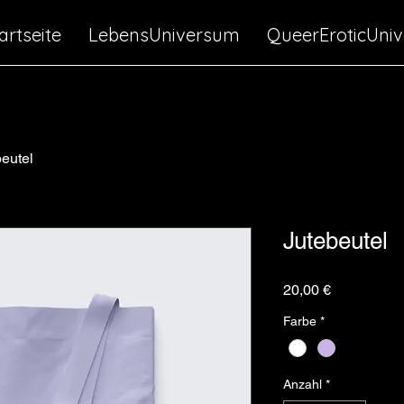
artseite
LebensUniversum
QueerEroticUni
eutel
Jutebeutel
Preis
20,00 €
Farbe
*
Anzahl
*