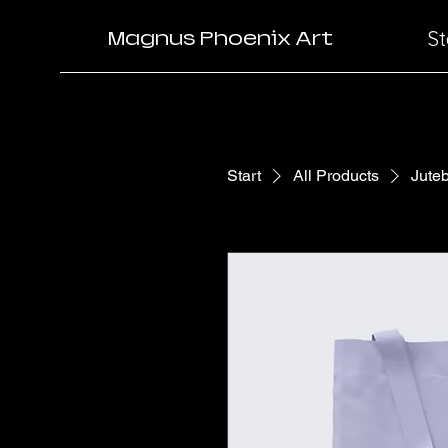
St
Magnus Phoenix Art
Start
All Products
Juteb