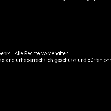
Magnu
Magnu
nix – Alle Rechte vorbehalten.
alte sind urheberrechtlich geschützt und dürfen 