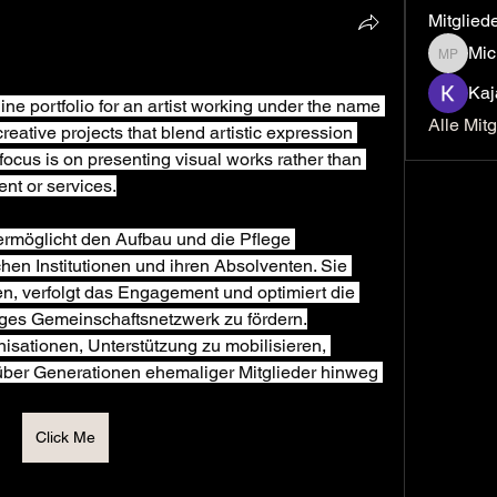
Mitglied
Mic
Michael
Kaj
ine portfolio for an artist working under the name 
Alle Mit
reative projects that blend artistic expression 
ocus is on presenting visual works rather than 
ent or services.
möglicht den Aufbau und die Pflege 
hen Institutionen und ihren Absolventen. Sie 
en, verfolgt das Engagement und optimiert die 
ges Gemeinschaftsnetzwerk zu fördern.
isationen, Unterstützung zu mobilisieren, 
über Generationen ehemaliger Mitglieder hinweg 
Click Me