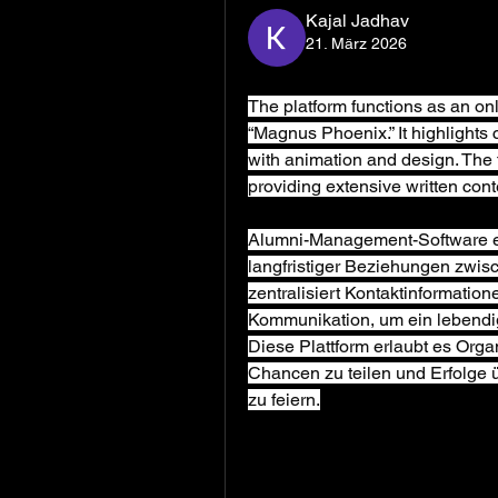
Kajal Jadhav
21. März 2026
The platform functions as an onl
“Magnus Phoenix.” It highlights c
with animation and design. The f
providing extensive written cont
Alumni-Management-Software er
langfristiger Beziehungen zwisc
zentralisiert Kontaktinformation
Kommunikation, um ein lebendi
Diese Plattform erlaubt es Organ
Chancen zu teilen und Erfolge 
zu feiern.