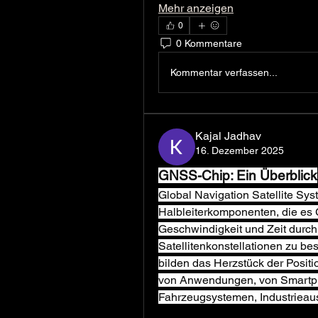
Mehr anzeigen
0
0 Kommentare
Kommentar verfassen...
Kajal Jadhav
16. Dezember 2025
GNSS-Chip: Ein Überblick
Global Navigation Satellite Sys
Halbleiterkomponenten, die es G
Geschwindigkeit und Zeit durc
Satellitenkonstellationen zu be
bilden das Herzstück der Positio
von Anwendungen, von Smartph
Fahrzeugsystemen, Industrieausr