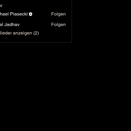
er
hael Piasecki
Folgen
 Piasecki
al Jadhav
Folgen
glieder anzeigen (2)