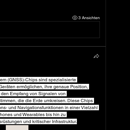
3 Ansichten
tem (GNSS)-Chips sind spezialisierte 
eräten ermöglichen, ihre genaue Position, 
h den Empfang von Signalen von 
stimmen, die die Erde umkreisen. Diese Chips 
ns- und Navigationsfunktionen in einer Vielzahl 
ones und Wearables bis hin zu 
üstungen und kritischer Infrastruktur.