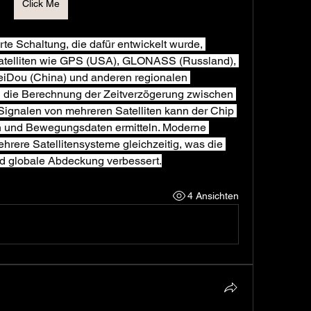
Click Me
te Schaltung, die dafür entwickelt wurde, 
atelliten wie GPS (USA), GLONASS (Russland), 
eiDou (China) und anderen regionalen 
 die Berechnung der Zeitverzögerung zwischen 
gnalen von mehreren Satelliten kann der Chip 
n und Bewegungsdaten ermitteln. Moderne 
rere Satellitensysteme gleichzeitig, was die 
nd globale Abdeckung verbessert.
4 Ansichten