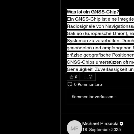
Was ist ein GNSS-Chip?
Ein GNSS-Chip ist eine integrier
Radiosignale von Navigationss
Galileo (Europäische Union), B
Systemen zu verarbeiten. Durch
gesendeten und empfangenen Si
präzise geografische Positione
GNSS-Chips unterstützen oft meh
Genauigkeit, Zuverlässigkeit u
0
0 Kommentare
Kommentar verfassen...
Michael Piasecki
18. September 2025
Michael Piasecki